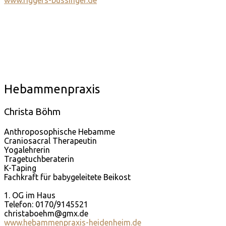
www.riggers-bussinger.de
Hebammenpraxis
Christa Böhm
Anthroposophische Hebamme
Craniosacral Therapeutin
Yogalehrerin
Tragetuchberaterin
K-Taping
Fachkraft für babygeleitete Beikost
1. OG im Haus
Telefon: 0170/9145521
christaboehm@gmx.de
www.hebammenpraxis-heidenheim.de